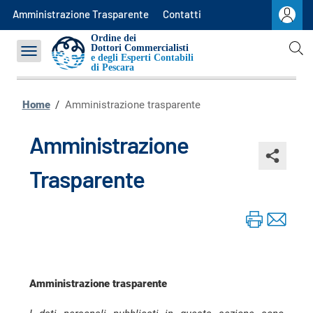
Commissioni
Amministrazione Trasparente
Contatti
OCC
Ordine dei
Dottori Commercialisti
e degli Esperti Contabili
Contatti
di
Pescara
Home
/
Amministrazione trasparente
Amministrazione
Trasparente
Amministrazione trasparente