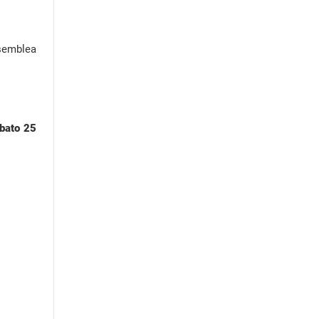
ssemblea
abato 25