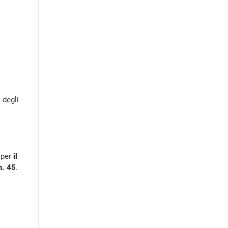
 degli
 per
il
n. 45
.