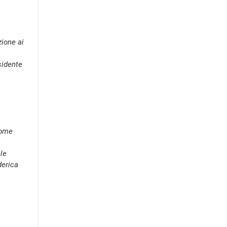
zione ai
sidente
come
ele
derica