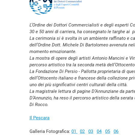
L’Ordine dei Dottori Commercialisti e degli esperti C
30 e 50 anni di carriera, ha consegnato le targhe ai 
La cerimonia si è svolta in un ambiente raffinato e ca
dell’Ordine Dott. Michele Di Bartolomeo avvenuta nell
momento emozionante.
La mostra di opere degli artisti Antonio Mancini e V
percorso artistico tra la seconda metà dell’Ottocent
La Fondazione Di Persio - Pallotta proprietaria di qu
dell’Ottocento italiano e francese della collezione 
uno dei più significativi centri culturali della città.
La magistrale lettura di pagine D’Annunziane da parte 
D’Annunzio, ha reso il percorso artistico della serata
Di Rocco.
Il Pescara
Galleria Fotografica:
01
02
03
04
05
06