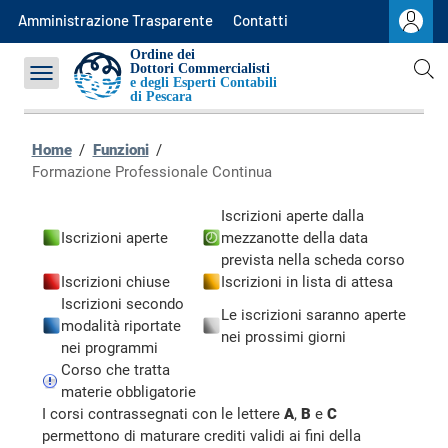
Commissioni
Amministrazione Trasparente
Contatti
OCC
Ordine dei
Dottori Commercialisti
e degli Esperti Contabili
Contatti
di
Pescara
Home
/
Funzioni
/
Formazione Professionale Continua
Iscrizioni aperte dalla
Iscrizioni aperte
mezzanotte della data
prevista nella scheda corso
Iscrizioni chiuse
Iscrizioni in lista di attesa
Iscrizioni secondo
Le iscrizioni saranno aperte
modalità riportate
nei prossimi giorni
nei programmi
Corso che tratta
materie obbligatorie
I corsi contrassegnati con le lettere
A
,
B
e
C
permettono di maturare crediti validi ai fini della