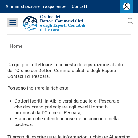
Commissioni
Amministrazione Trasparente
Contatti
OCC
Ordine dei
Dottori Commercialisti
e degli Esperti Contabili
Contatti
di
Pescara
Home
Da qui puoi effettuare la richiesta di registrazione al sito
dell''Ordine dei Dottori Commercialisti e degli Esperti
Contabili di Pescara.
Possono inoltrare la richiesta:
Dottori iscritti in Albi diversi da quello di Pescara e
che desidrano partecipare agli eventi formativi
promossi dall''Ordine di Pescara,
Praticanti che intendono inserire un annuncio nella
bacheca.
Ti prego di inserire tutte le informazioni richieste.Al termine